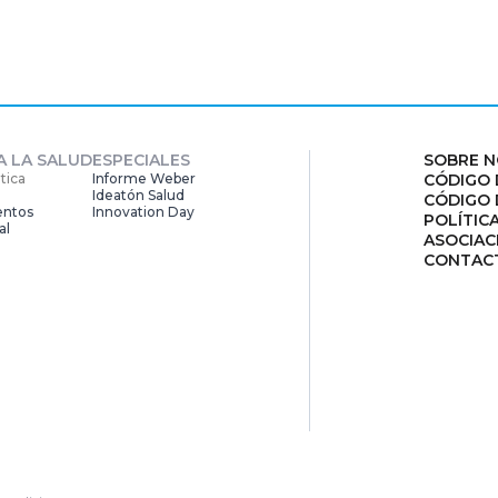
A LA SALUD
ESPECIALES
SOBRE 
tica
Informe Weber
CÓDIGO 
Ideatón Salud
CÓDIGO 
entos
Innovation
Day
POLÍTIC
al
ASOCIAC
CONTAC