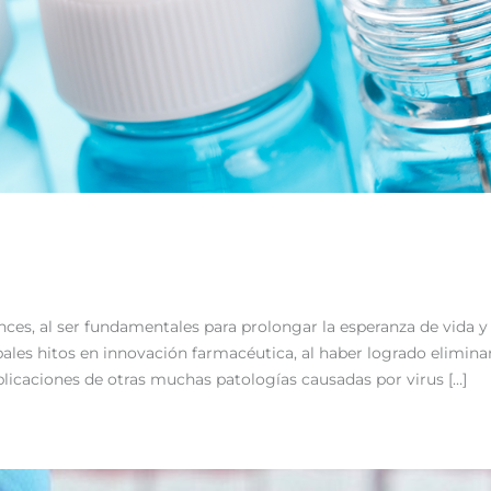
nces, al ser fundamentales para prolongar la esperanza de vida 
ipales hitos en innovación farmacéutica, al haber logrado elimi
plicaciones de otras muchas patologías causadas por virus […]