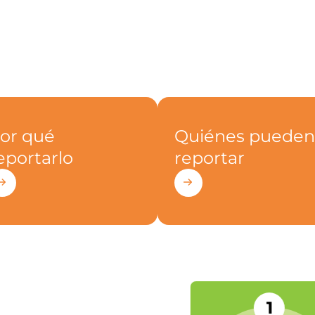
or qué
Quiénes pueden
eportarlo
reportar
1