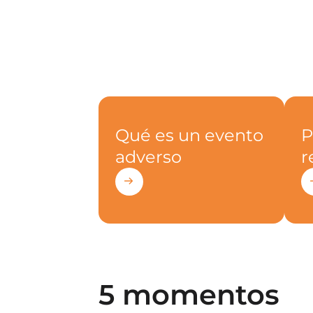
Qué es un evento
P
adverso
r
5 momentos