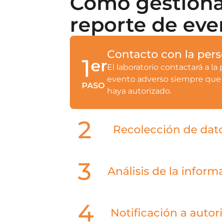
Cómo gestiona 
reporte de eve
Contacto con la per
1
er
El laboratorio contactará a l
evento adverso siempre que 
PASO
haya autorizado.
2
do
Recolección de dat
Los laboratorios buscarán 
PASO
adverso completo y detall
3
er
Análisis de la inform
Se realiza un análisis exhaus
PASO
relación entre el evento ad
4
to
Notificación a autor