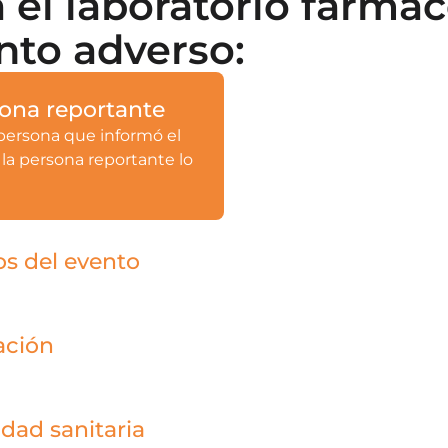
el laboratorio farmac
nto adverso:
sona reportante
a persona que informó el
la persona reportante lo
os del evento
tener un reporte de evento
ado
ación
tivo para determinar la
verso y el medicamento
idad sanitaria