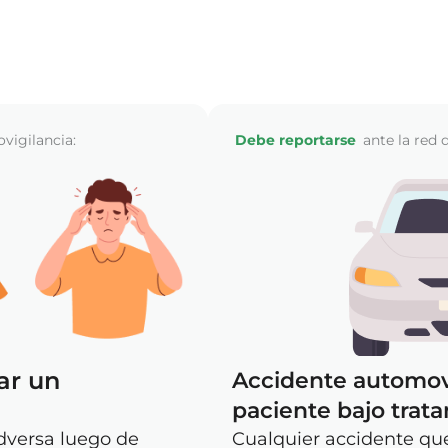
té relacionado con el
a autoridad sanitaria
vigilancia:
Debe reportarse
ante la red 
ar un
Accidente automovi
paciente bajo trat
dversa luego de
Cualquier accidente que