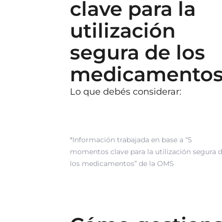
clave para la
utilización
segura de los
medicamento
Lo que debés considerar:
*Información trabajada en base a “5
momentos clave para la utilización segura 
los medicamentos” de la OMS