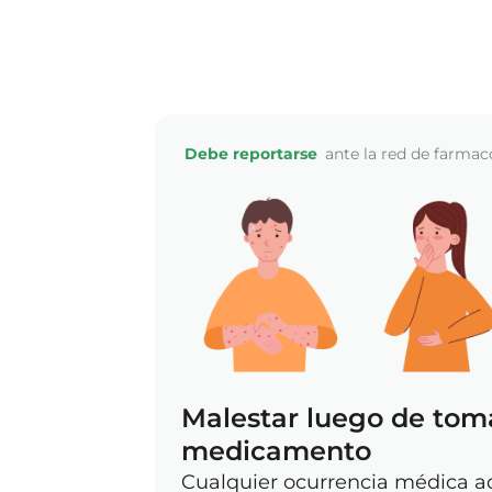
En caso de que el evento es
PASO
medicamento, se notifica a l
correspondiente.
Debe reportarse
ante la red de farmaco
Malestar luego de tom
medicamento
Cualquier ocurrencia médica a