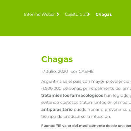
Informe Weber
Capítulo 3
Chagas
Chagas
17 Julio, 2020
por
CAEME
Argentina es el país con mayor prevalencia
(1.500.000 personas, principalmente del ámb
tratamientos farmacológicos
han logrado g
evitando costosos tratamientos en el medio 
antiparasitario
puede frenar o prevenir su p
tiempo de producirse la infección.
Fuente: “El valor del medicamento desde una pers