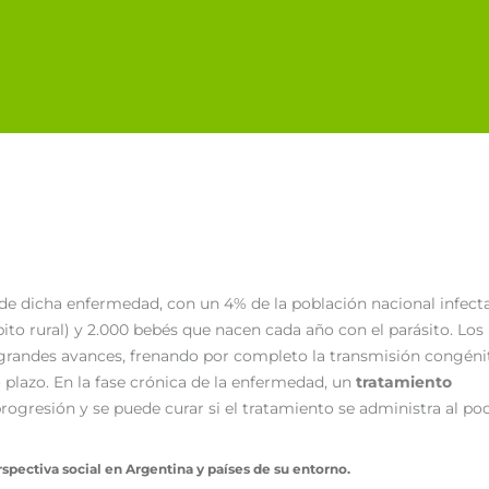
 de dicha enfermedad, con un 4% de la población nacional infect
ito rural) y 2.000 bebés que nacen cada año con el parásito. Los
randes avances, frenando por completo la transmisión congéni
plazo. En la fase crónica de la enfermedad, un
tratamiento
rogresión y se puede curar si el tratamiento se administra al po
pectiva social en Argentina y países de su entorno.