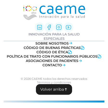
INNOVACIÓN PARA LA SALUD
Innovación Farmacéutica
ESPECIALES
I+D clínica
Informe Weber
SOBRE NOSOTROS
Sociedad y Medicamentos
Ideatón Salud
CÓDIGO DE BUENAS PRÁCTICAS
Transformación Digital
Innovation
Day
CÓDIGO DE ÉTICA
Salud
POLÍTICA DE TRATO CON FUNCIONARIOS PÚBLICOS
Farmacovigilancia
ASOCIACIONES DE PACIENTES
CONTACTO
© 2026 CAEME todos los derechos reservados
Términos y condiciones
Volver arriba