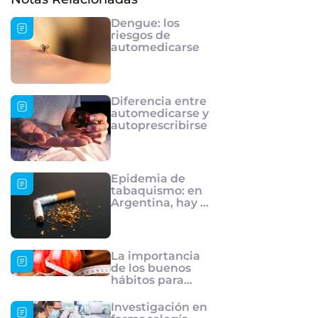
Dengue: los
riesgos de
automedicarse
Diferencia entre
automedicarse y
autoprescribirse
Epidemia de
tabaquismo: en
Argentina, hay 9
millones de
fumadores
La importancia
de los buenos
hábitos para
evitar la
obesidad
Investigación en