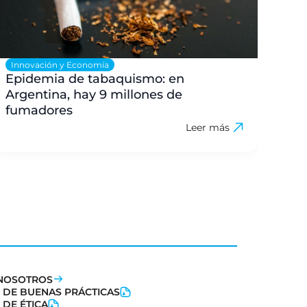
Innovación y Economía
Sal
Epidemia de tabaquismo: en
La 
Argentina, hay 9 millones de
par
fumadores
Leer más
NOSOTROS
 DE BUENAS PRÁCTICAS
 DE ÉTICA