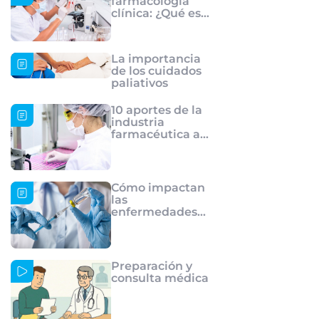
farmacología
clínica: ¿Qué es
el
consentimiento
informado?
La importancia
de los cuidados
paliativos
10 aportes de la
industria
farmacéutica a
la sociedad
Cómo impactan
las
enfermedades
cuando bajan las
coberturas de
vacunación
Preparación y
consulta médica