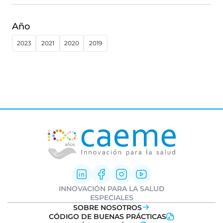
Año
2023
2021
2020
2019
INNOVACIÓN PARA LA SALUD
Innovación Farmacéutica
ESPECIALES
I+D clínica
Informe Weber
SOBRE NOSOTROS
Sociedad y Medicamentos
Ideatón Salud
CÓDIGO DE BUENAS PRÁCTICAS
Transformación Digital
Innovation
Day