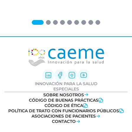
INNOVACIÓN PARA LA SALUD
Innovación Farmacéutica
ESPECIALES
I+D clínica
Informe Weber
SOBRE NOSOTROS
Sociedad y Medicamentos
Ideatón Salud
CÓDIGO DE BUENAS PRÁCTICAS
Transformación Digital
Innovation
Day
CÓDIGO DE ÉTICA
Salud
POLÍTICA DE TRATO CON FUNCIONARIOS PÚBLICOS
Farmacovigilancia
ASOCIACIONES DE PACIENTES
CONTACTO