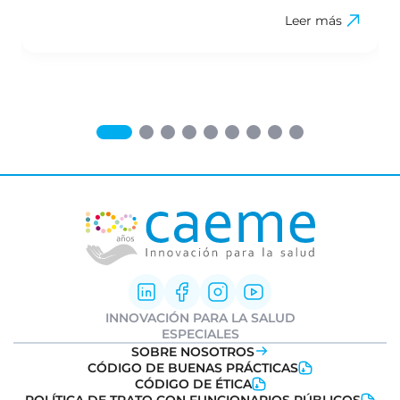
Leer más
INNOVACIÓN PARA LA SALUD
Innovación Farmacéutica
ESPECIALES
I+D clínica
Informe Weber
SOBRE NOSOTROS
Sociedad y Medicamentos
Ideatón Salud
CÓDIGO DE BUENAS PRÁCTICAS
Transformación Digital
Innovation
Day
CÓDIGO DE ÉTICA
Salud
Farmacovigilancia