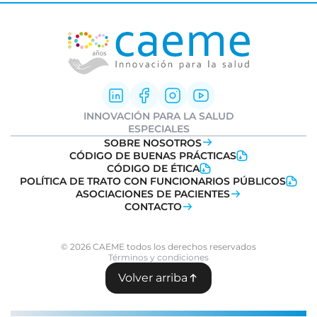
INNOVACIÓN PARA LA SALUD
Innovación Farmacéutica
ESPECIALES
I+D clínica
Informe Weber
SOBRE NOSOTROS
Sociedad y Medicamentos
Ideatón Salud
CÓDIGO DE BUENAS PRÁCTICAS
Transformación Digital
Innovation
Day
CÓDIGO DE ÉTICA
Salud
POLÍTICA DE TRATO CON FUNCIONARIOS PÚBLICOS
Farmacovigilancia
ASOCIACIONES DE PACIENTES
CONTACTO
© 2026 CAEME todos los derechos reservados
Términos y condiciones
Volver arriba