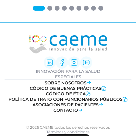
INNOVACIÓN PARA LA SALUD
Innovación Farmacéutica
ESPECIALES
I+D clínica
Informe Weber
SOBRE NOSOTROS
Sociedad y Medicamentos
Ideatón Salud
CÓDIGO DE BUENAS PRÁCTICAS
Transformación Digital
Innovation
Day
CÓDIGO DE ÉTICA
Salud
POLÍTICA DE TRATO CON FUNCIONARIOS PÚBLICOS
Farmacovigilancia
ASOCIACIONES DE PACIENTES
CONTACTO
© 2026 CAEME todos los derechos reservados
Términos y condiciones