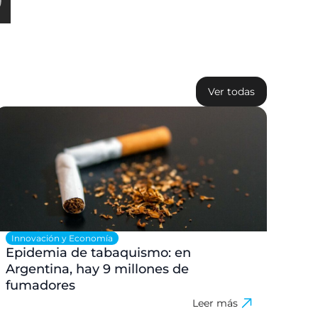
Ver todas
Innovación y Economía
Sal
Epidemia de tabaquismo: en
La 
Argentina, hay 9 millones de
par
fumadores
Leer más