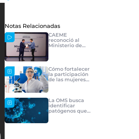
Notas Relacionadas
CAEME
reconoció al
Ministerio de
Salud de la
provincia de
Buenos Aires por
su impulso a la
Cómo fortalecer
investigación en
la participación
salud
de las mujeres
en la ciencia
La OMS busca
identificar
patógenos que
tendrían el
potencial de
causar una
nueva pandemia