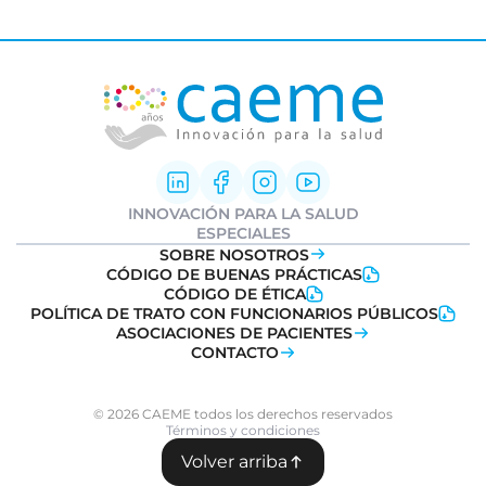
INNOVACIÓN PARA LA SALUD
Innovación Farmacéutica
ESPECIALES
I+D clínica
Informe Weber
SOBRE NOSOTROS
Sociedad y Medicamentos
Ideatón Salud
CÓDIGO DE BUENAS PRÁCTICAS
Transformación Digital
Innovation
Day
CÓDIGO DE ÉTICA
Salud
POLÍTICA DE TRATO CON FUNCIONARIOS PÚBLICOS
Farmacovigilancia
ASOCIACIONES DE PACIENTES
CONTACTO
© 2026 CAEME todos los derechos reservados
Términos y condiciones
Volver arriba