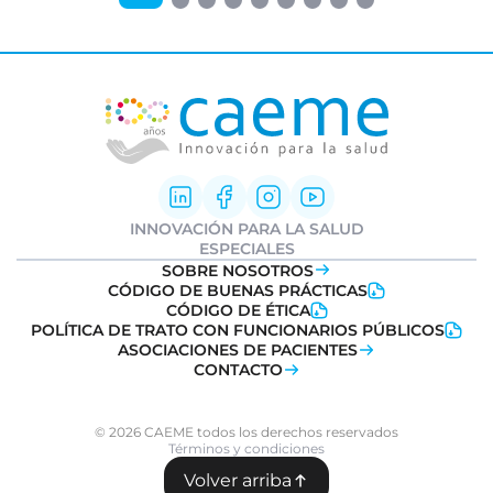
INNOVACIÓN PARA LA SALUD
Innovación Farmacéutica
ESPECIALES
I+D clínica
Informe Weber
SOBRE NOSOTROS
Sociedad y Medicamentos
Ideatón Salud
CÓDIGO DE BUENAS PRÁCTICAS
Transformación Digital
Innovation
Day
CÓDIGO DE ÉTICA
Salud
POLÍTICA DE TRATO CON FUNCIONARIOS PÚBLICOS
Farmacovigilancia
ASOCIACIONES DE PACIENTES
CONTACTO
© 2026 CAEME todos los derechos reservados
Términos y condiciones
Volver arriba