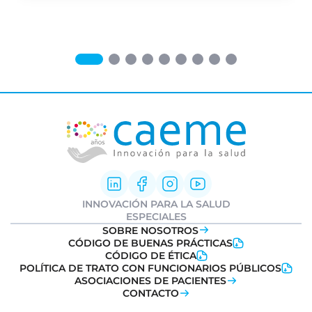
INNOVACIÓN PARA LA SALUD
Innovación Farmacéutica
ESPECIALES
I+D clínica
Informe Weber
SOBRE NOSOTROS
Sociedad y Medicamentos
Ideatón Salud
CÓDIGO DE BUENAS PRÁCTICAS
Transformación Digital
Innovation
Day
CÓDIGO DE ÉTICA
Salud
POLÍTICA DE TRATO CON FUNCIONARIOS PÚBLICOS
Farmacovigilancia
ASOCIACIONES DE PACIENTES
CONTACTO