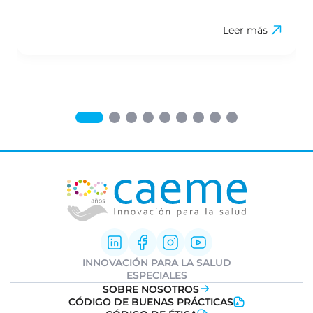
Leer más
INNOVACIÓN PARA LA SALUD
Innovación Farmacéutica
ESPECIALES
I+D clínica
Informe Weber
SOBRE NOSOTROS
Sociedad y Medicamentos
Ideatón Salud
CÓDIGO DE BUENAS PRÁCTICAS
Transformación Digital
Innovation
Day