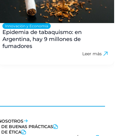
Innovación y Economía
Sal
Epidemia de tabaquismo: en
La 
Argentina, hay 9 millones de
par
fumadores
Leer más
NOSOTROS
 DE BUENAS PRÁCTICAS
 DE ÉTICA