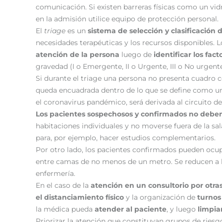
comunicación. Si existen barreras físicas como un vidr
en la admisión utilice equipo de protección personal.
El
triage
es un
sistema de selección y clasificación 
necesidades terapéuticas y los recursos disponibles. 
atención de la persona
luego de
identificar los fact
gravedad (I o Emergente, II o Urgente, III o No urgente
Si durante el triage una persona no presenta cuadro c
queda encuadrada dentro de lo que se define como un
el coronavirus pandémico, será derivada al circuito de
Los pacientes sospechosos y confirmados no debe
habitaciones individuales y no moverse fuera de la sa
para, por ejemplo, hacer estudios complementarios.
Por otro lado, los pacientes confirmados pueden ocu
entre camas de no menos de un metro. Se reducen a lo 
enfermería.
En el caso de la
atención en un consultorio por otra
el distanciamiento físico
y la organización de
turnos
la médica pueda
atender al paciente
, y luego
limpia
Priorizar la atención que constituyan grupos de ries