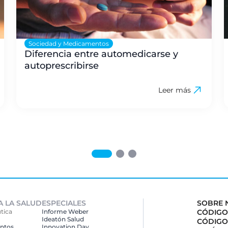
Sociedad y Medicamentos
Diferencia entre automedicarse y
autoprescribirse
Leer más
A LA SALUD
ESPECIALES
SOBRE 
tica
Informe Weber
CÓDIGO
Ideatón Salud
CÓDIGO
ntos
Innovation
Day