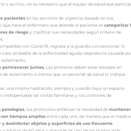
io o acrílico, no es necesario que el equipo de salud que partici
de pacientes
en los servicios de urgencia, basado en sus
Lo que hace el enfermero que atiende al paciente es
categorizar 
ores de riesgo
y clasificar sus necesidades según criterio de
).
ompatible con Covid-19, regresa a la guardia convencional. Si
 caso probable de la enfermedad aguda respiratoria causada po
 aislamiento.
n permanecer juntos.
Los primeros deben estar aislados en
la de aislamiento a menos que un personal de salud lo indique
par una misma habitación, siempre y cuando haya un espacio
indispensable las visitas familiares y los controles de
s patologías
, los protocolos enfatizan la necesidad de
mantener
 con tiempos amplios
entre cada uno, de manera que el médico
r y desinfectar objetos y superficies de uso frecuente
.
go y adultos de 60 años y mayores es uno de los puntos más