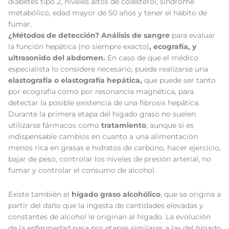
diabetes tipo 2, niveles altos de colesterol, síndrome
metabólico, edad mayor de 50 años y tener el hábito de
fumar.
¿Métodos de detección? Análisis de sangre
para evaluar
la función hepática (no siempre exacto)
, ecografía, y
ultrasonido del abdomen.
En caso de que el médico
especialista lo considere necesario, puede realizarse una
elastografía o elastografía hepática,
que puede ser tanto
por ecografía como por resonancia magnética, para
detectar la posible existencia de una fibrosis hepática.
Durante la primera etapa del hígado graso no suelen
utilizarse fármacos como
tratamiento
, aunque sí es
indispensable cambios en cuanto a una alimentación
menos rica en grasas e hidratos de carbono, hacer ejercicio,
bajar de peso, controlar los niveles de presión arterial, no
fumar y controlar el consumo de alcohol.
Existe también el
hígado graso alcohólico
, que se origina a
partir del daño que la ingesta de cantidades elevadas y
constantes de alcohol le originan al hígado. La evolución
de la enfermedad pasa por etapas similares a las del hígado