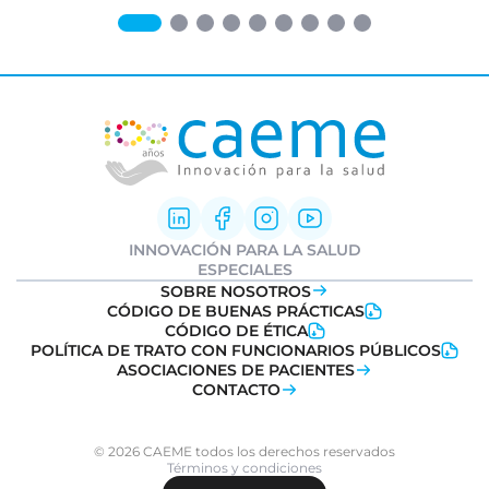
INNOVACIÓN PARA LA SALUD
Innovación Farmacéutica
ESPECIALES
I+D clínica
Informe Weber
SOBRE NOSOTROS
Sociedad y Medicamentos
Ideatón Salud
CÓDIGO DE BUENAS PRÁCTICAS
Transformación Digital
Innovation
Day
CÓDIGO DE ÉTICA
Salud
POLÍTICA DE TRATO CON FUNCIONARIOS PÚBLICOS
Farmacovigilancia
ASOCIACIONES DE PACIENTES
CONTACTO
© 2026 CAEME todos los derechos reservados
Términos y condiciones