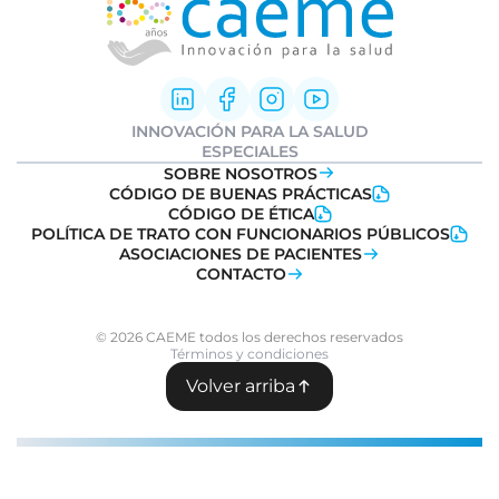
INNOVACIÓN PARA LA SALUD
Innovación Farmacéutica
ESPECIALES
I+D clínica
Informe Weber
SOBRE NOSOTROS
Sociedad y Medicamentos
Ideatón Salud
CÓDIGO DE BUENAS PRÁCTICAS
Transformación Digital
Innovation
Day
CÓDIGO DE ÉTICA
Salud
POLÍTICA DE TRATO CON FUNCIONARIOS PÚBLICOS
Farmacovigilancia
ASOCIACIONES DE PACIENTES
CONTACTO
© 2026 CAEME todos los derechos reservados
Términos y condiciones
Volver arriba